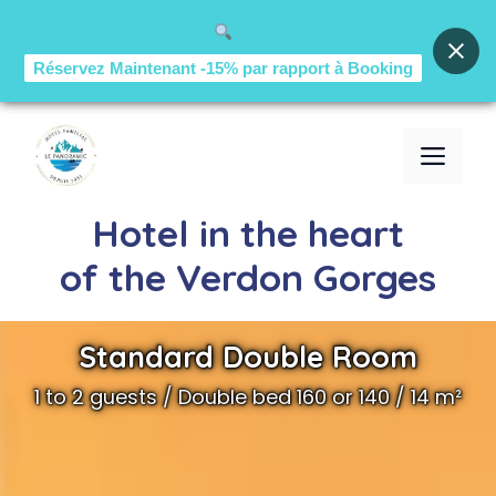
Réservez Maintenant -15% par rapport à Booking
Skip
to
ME
content
Hotel in the heart
of the Verdon Gorges
Standard Double Room
1 to 2 guests / Double bed 160 or 140 / 14 m²