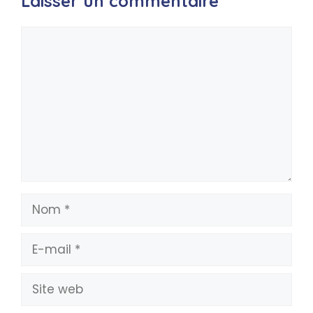
Laisser un commentaire
Commentaire
Nom
E-
mail
Site
web