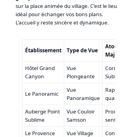
sur la place animée du village. C’est le lieu
idéal pour échanger vos bons plans.
L’accueil y reste sincère et dynamique.
Atout
Établissement
Type de Vue
Majeur
Hôtel Grand
Vue
Corniche
Canyon
Plongeante
Sublime
Vue
Rapport
Le Panoramic
Panoramique
qualité-prix
Auberge Point
Vue Couloir
Proximité
Sublime
Samson
sentiers
Le Provence
Vue Village
Convivialité